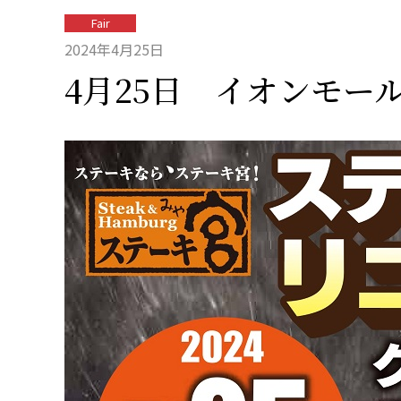
Fair
2024年4月25日
4月25日 イオンモー