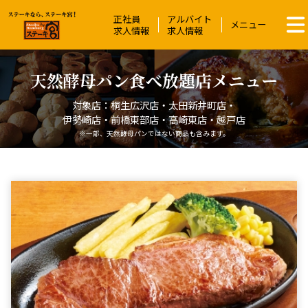
正社員
アルバイト
ステーキ宮 | ステーキ＆ハンバーグレス
メニュー
求人情報
求人情報
天然酵母パン食べ放題店メニュー
対象店：桐生広沢店・太田新井町店・
伊勢崎店・前橋東部店・高崎東店・越戸店
※一部、天然酵母パンではない商品も含みます。