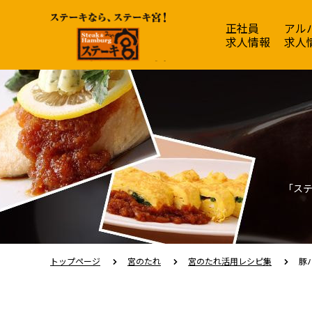
ステーキ宮 | ステーキ
正社員
アル
求人情報
求人
「ス
トップページ
宮のたれ
宮のたれ活用レシピ集
豚