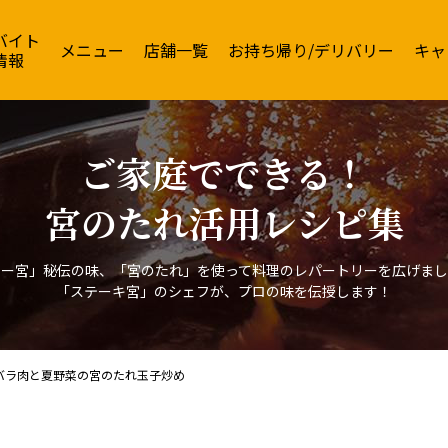
＆ハンバーグレストラン
バイト
メニュー
店舗一覧
お持ち帰り
デリバリー
キャ
情報
ご家庭でできる！
宮のたれ活用レシピ集
テー宮」秘伝の味、「宮のたれ」を使って
料理のレパートリーを広げまし
「ステーキ宮」のシェフが、プロの味を伝授します！
バラ肉と夏野菜の宮のたれ玉子炒め