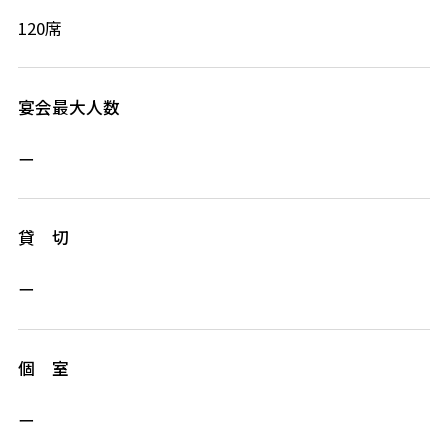
120席
宴会最大人数
ー
貸 切
ー
個 室
ー