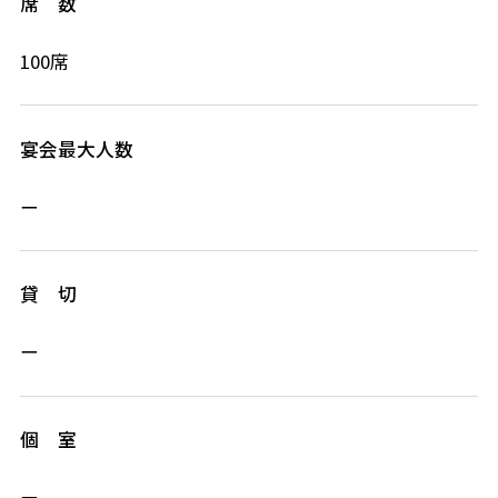
席 数
100席
宴会最大人数
ー
貸 切
ー
個 室
ー