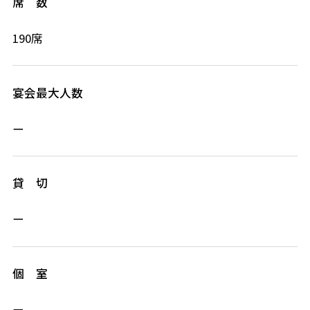
席 数
190席
宴会最大人数
ー
貸 切
ー
個 室
ー